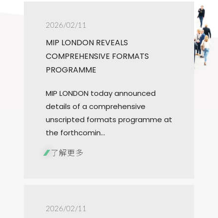
2026/02/11
MIP LONDON REVEALS
COMPREHENSIVE FORMATS
PROGRAMME
MIP LONDON today announced
details of a comprehensive
unscripted formats programme at
the forthcomin...
了解更多
2026/02/11