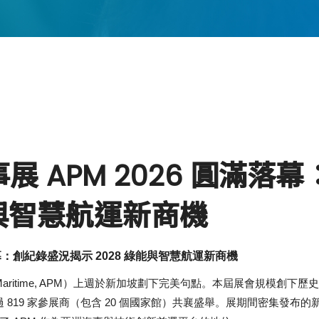
展 APM 2026 圓滿落
能與智慧航運新商機
落幕：創紀錄盛況揭示 2028 綠能與智慧航運新商機
fic Maritime, APM）上週於新加坡劃下完美句點。本屆展會規模創下
及超過 819 家參展商（包含 20 個國家館）共襄盛舉。展期間密集發