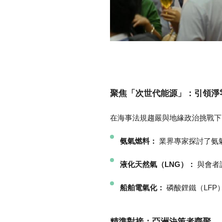
聚焦「次世代能源」：引領淨
在海事法規趨嚴與地緣政治挑戰下，
氨氣燃料：
業界專家探討了氨
液化天然氣（LNG）：
與會者評
船舶電氣化：
磷酸鋰鐵（LFP
精準對接：亞洲決策者齊聚