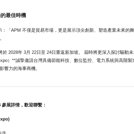
場的最佳時機
Leng 表示：「APM 不僅是貿易市場，更是展示頂尖創新、塑造產業未來的
。
）將於 2028年 3月 22日至 24日重返新加坡。 屆時將更深入探討
sexpo）**誠摯邀請台灣具備節能科技、數位監控、電力系統與高階製
影響力的海事商機。
28 參展詳情，歡迎聯繫：
po)
 先生