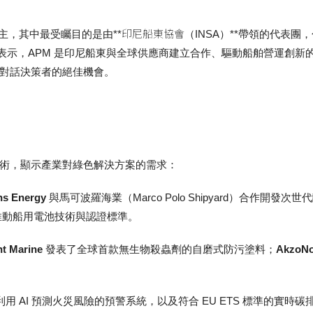
印尼船東協會
買主，其中最受矚目的是由**
（INSA）**帶領的代表團，
a Hartoto 表示，APM 是印尼船東與全球供應商建立合作、驅動船舶營
對話決策者的絕佳機會。
術，顯示產業對綠色解決方案的需求：
ns Energy
與馬可波羅海業（Marco Polo Shipyard）合作開
推動船用電池技術與認證標準。
nt Marine
發表了全球首款無生物殺蟲劑的自磨式防污塗料；
AkzoNo
用 AI 預測火災風險的預警系統，以及符合 EU ETS 標準的實時