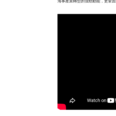
海事產業轉型的強勁動能，更鞏固