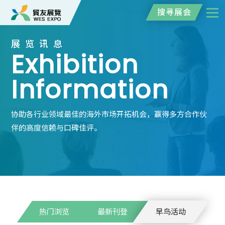
搜寻展会
展览讯息
Exhibition
Information
协助各行业领域最佳的海外市场开拓机会，赢得多方合作伙
伴的高度信赖与口碑佳评。
热门浏览
最新刊登
早鸟活动