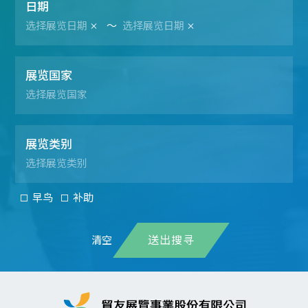
日期
～
展览国家
展览类别
早鸟
补助
送出搜寻