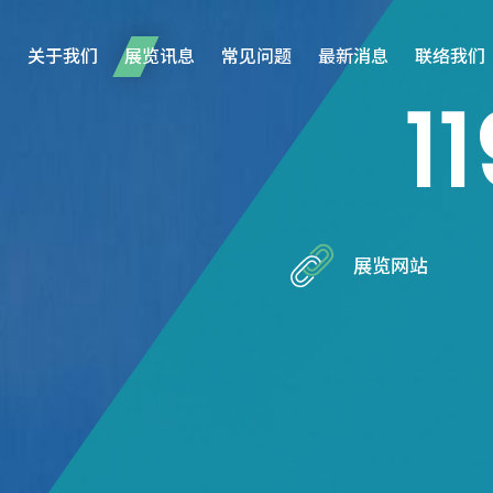
关于我们
展览讯息
常见问题
最新消息
联络我们
11
/05
负责人
展览网站
沈惠君/张春辉