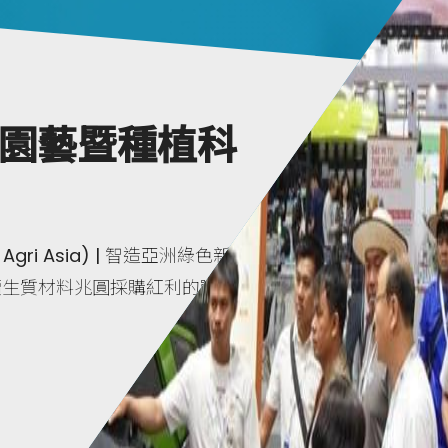
業園藝暨種植科
gri Asia) | 智造亞洲綠色新農
續生質材料兆圓採購紅利的戰略總部