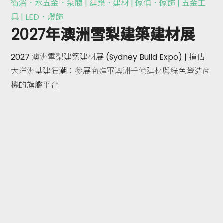
衛浴．水五金．泵閥 | 建築．建材 | 傢俱．傢飾 | 五金工
具 | LED．燈飾
2027年澳洲雪梨建築建材展
2027 澳洲雪梨建築建材展 (Sydney Build Expo) | 搶佔
大洋洲基建狂潮：參展商進軍澳洲千億建材與綠色營造商
機的旗艦平台