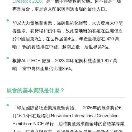
Livestock 2026）
是一個不容錯過的契機。這不僅是一場
專業展會，更是進入印尼與周邊市場的最佳入口。
印尼大力發展畜禽業，強調集約化經營，大力發展大中型
養雞場、養豬場和奶牛場，故此當地雞的養殖在亞洲僅次
於中國居第2位，在世界居第4位，年產量穩定在 420 萬
噸； 鴨的養殖排在中國、越南之後，居世界第3位。
根據ALLTECH 數據，2023 年印尼飼料總產量1,917 萬
噸， 當中禽料產量佔比達85%。
展會的基本資訊是什麼？
「印尼國際畜牧產業展覽暨會議」，2026年的展會將於6
月16-18日在坦格朗 Nusantara International Convention
Exhibition: NICE 舉行，屆時將匯聚來自全球的畜牧業專業
人士、供應商與買主。這場展會不只是展示最新產品的平