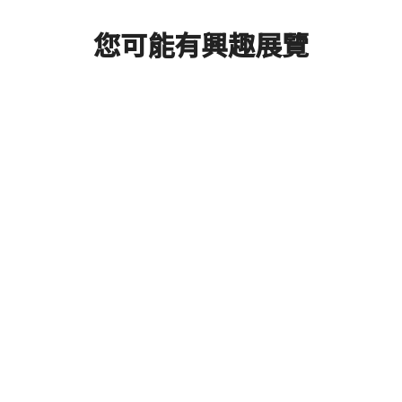
您可能有興趣展覽
2025年柬埔寨國際建材及
Next
營建設備展
展覽時間
2025/10/14 ~ 2025/10/16