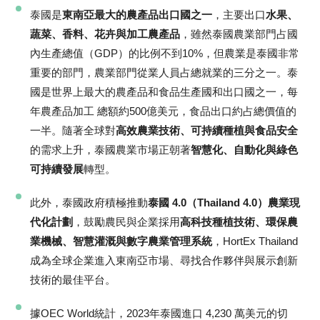
泰國是
東南亞最大的農產品出口國之一
，主要出口
水果、
蔬菜、香料、花卉與加工農產品
，雖然泰國農業部門占國
內生產總值（GDP）的比例不到10%，但農業是泰國非常
重要的部門，農業部門從業人員占總就業的三分之一。泰
國是世界上最大的農產品和食品生產國和出口國之一，每
年農產品加工 總額約500億美元，食品出口約占總價值的
一半。隨著全球對
高效農業技術、可持續種植與食品安全
的需求上升，泰國農業市場正朝著
智慧化、自動化與綠色
可持續發展
轉型。
此外，泰國政府積極推動
泰國 4.0（Thailand 4.0）農業現
代化計劃
，鼓勵農民與企業採用
高科技種植技術、環保農
業機械、智慧灌溉與數字農業管理系統
，HortEx Thailand
成為全球企業進入東南亞市場、尋找合作夥伴與展示創新
技術的最佳平台。
據OEC World統計，2023年泰國進口 4,230 萬美元的切