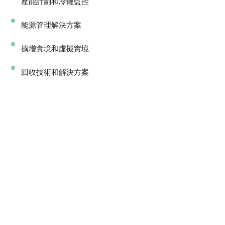
產能計劃和冷鏈監控
能源管理解決方案
擴增實境和虛擬實境
回收技術和解決方案
相關展覽
2025年亞洲國際娛樂展 - 菲律賓站︱G2E Asia @
the Philippines 2025