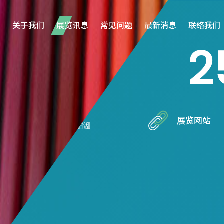
关于我们
展览讯息
常见问题
最新消息
联络我们
2
/04
负责人
展览网站
张小燕/劳亦轩/莫甜㵇