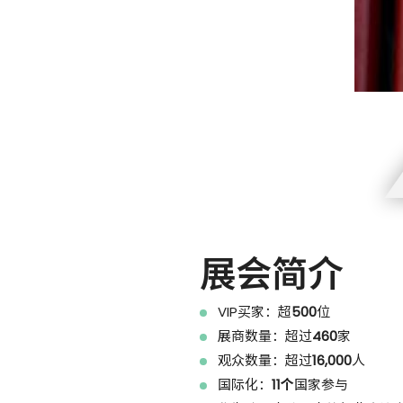
展会简介
VIP买家：超
500
位
展商数量：超过
460
家
观众数量：超过
16,000
人
国际化：
11个
国家参与