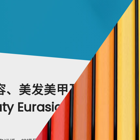
容、美发美甲及
 Eurasia