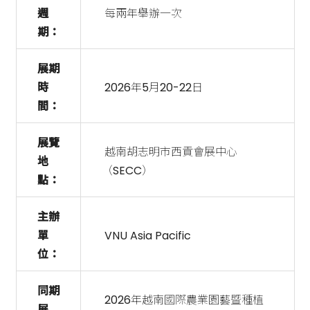
週
每兩年舉辦一次
期：
展期
時
2026年5月20-22日
間：
展覽
越南胡志明市西貢會展中心
地
（SECC）
點：
主辦
單
VNU Asia Pacific
位：
同期
2026年越南國際農業園藝暨種植
展