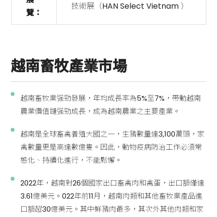
技術展（HAN Select Vietnam ）
覽：
越南畜牧產業
市場
越南畜牧業强勁發展，年均成長率為5%至7%，帶動越南
農業價值鏈强勁成長，成為越南農業之主要產業。
越南是全球畜禽養殖大國之一，生豬數量達3,100萬頭，家
禽數量更是高達數億隻。因此，動物疫病防治工作必須常
態化、持續化進行，不能鬆懈。
2022年，越南對26個國家出口畜禽肉和禽蛋，出口額僅達
3.61億美元。022年前11月，越南肉類和其他畜牧業產品進
口額超30億美元。其中鮮豬肉最多，其次外其他肉類和家